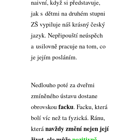
naivní, když si představuje,
jak s dětmi na druhém stupni
ZŠ vypiluje náš krásný český
jazyk. Nepřipouští neúspěch
a usilovně pracuje na tom, co
je jejím posláním.
Nedlouho poté za dveřmi
zmíněného ústavu dostane
facku
obrovskou
. Facku, která
bolí víc než ta fyzická. Ránu,
navždy změní nejen její
která
život, ale
může
pozitivně