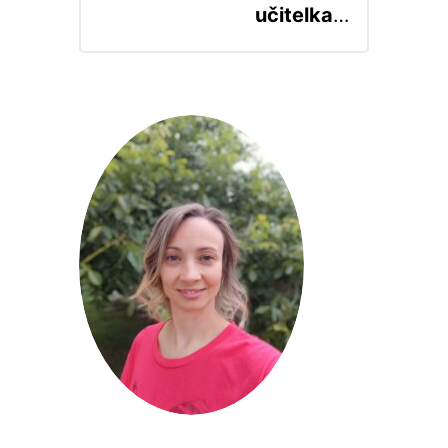
učitelka
…