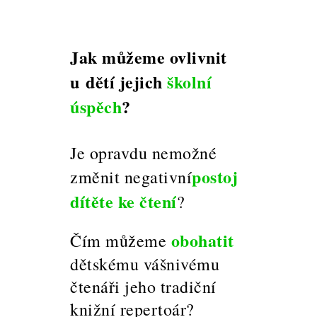
Jak můžeme ovlivnit
u dětí jejich
školní
úspěch
?
J
e opravdu nemožné
postoj
změnit negativní
dítěte ke čtení
?
obohatit
Čím můžeme
dětskému vášnivému
čtenáři jeho tradiční
knižní repertoár?