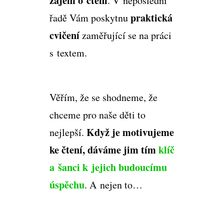
zájem o čtení
. V neposlední
praktická
řadě Vám poskytnu
cvičení
zaměřující se na práci
s textem.
Věřím, že se shodneme, že
chceme pro naše děti to
Když je motivujeme
nejlepší.
ke čtení, dáváme jim tím
klíč
a šanci k jejich budoucímu
úspěchu
. A nejen to…