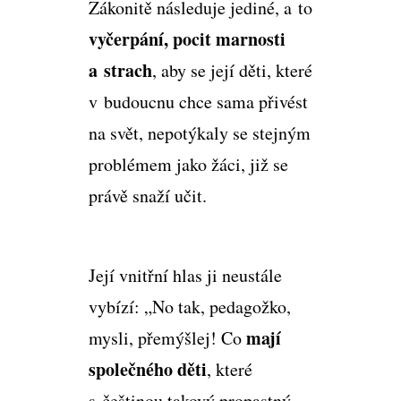
Zákonitě následuje jediné, a to
vyčerpání, pocit marnosti
a strach
, aby se její děti, které
v budoucnu chce sama přivést
na svět, nepotýkaly se stejným
problémem jako žáci, již se
právě snaží učit.
Její vnitřní hlas ji neustále
vybízí: „No tak, pedagožko,
mají
mysli, přemýšlej! Co
společného děti
, které
s češtinou takový propastný