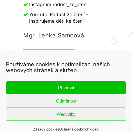
Instagram radost_ze_cteni
YouTube Radost ze čtení -
inspirujeme děti ke čtení
Mgr. Lenka Samcová
IČO:
08098255
Používáme cookies k optimalizaci našich
webových stránek a služeb.
Močidlec 42, Pšov 364 52
(+420) 777 895 165
Příjmout
autorka@radostzecteni.cz
Odmítnout
Předvolby
© 2019 - 2023 Radost ze čtení.
Všechna práva jsou vyhrazena |
Zásady cookies
Ochrana osobních údajů